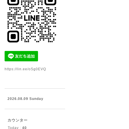
https://lin.ee/oSg0EVQ
2026.08.09 Sunday
カウンター
Today :
40