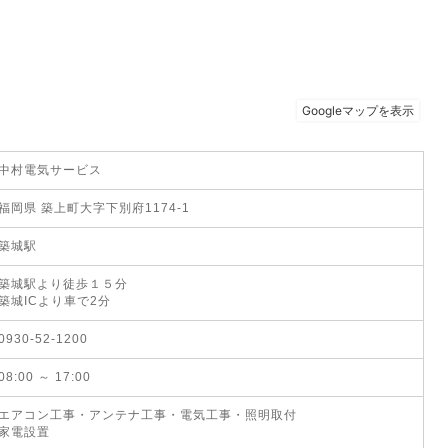
中村電気サービス
福岡県 築上町大字下別府1174-1
築城駅
築城駅より徒歩１５分
築城ICより車で2分
0930-52-1200
08:00 ～ 17:00
エアコン工事・アンテナ工事・電気工事・照明取付
家電設置